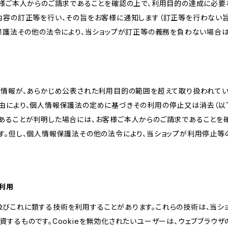
客様ご本人からのご請求であることを確認の上で、利用目的の達成に必要
内容の訂正等を行い、その旨をお客様に通知します（訂正等を行わない
報保護法その他の法令により、当ショップが訂正等の義務を負わない場合は
人情報が、あらかじめ公表された利用目的の範囲を超えて取り扱われて
由により、個人情報保護法の定めに基づきその利用の停止又は消去（以下
あることが判明した場合には、お客様ご本人からのご請求であることを
す。但し、個人情報保護法その他の法令により、当ショップが利用停止等
の利用
kie及びこれに類する技術を利用することがあります。これらの技術は、当
するものです。Cookieを無効化されたいユーザーは、ウェブブラウザの